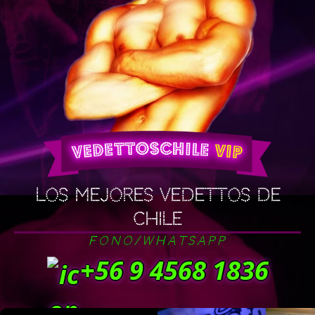
Los mejores vedettos de
chile
Fono/WhatsApp
+56 9 4568 1836